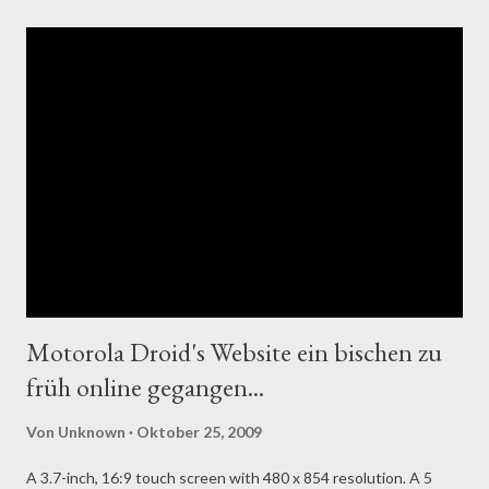
Motorola Droid's Website ein bischen zu
früh online gegangen...
Von
Unknown
Oktober 25, 2009
A 3.7-inch, 16:9 touch screen with 480 x 854 resolution. A 5