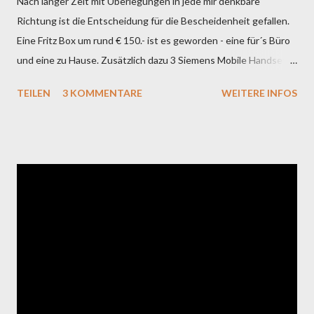
Nach langer Zeit mit Überlegungen in jede mir denkbare
Richtung ist die Entscheidung für die Bescheidenheit gefallen.
Eine Fritz Box um rund € 150.- ist es geworden - eine für´s Büro
und eine zu Hause. Zusätzlich dazu 3 Siemens Mobile Handsets
und die VOIP Integration von A1 mittels der
TEILEN
3 KOMMENTARE
WEITERE INFOS
Mobiltelefonnummer. Der Übergang zu anderen SIP Anbietern
ist mittels SIP Gate Acount vorbereitet. Ich denke, das ist einer
der günstigsten Wege SIP für Klein und Mittelunternehmen mit
verschiedenen Standorten sicherzustellen. So bin ich mit einer
einheitlichen Nummer multimedial erreichbar. Handy, Festnetz,
Laptop unterwegs und im Büro stationär mit einer zentralen
Datenbank für alle Anrufe - egal ob ein- wie auch ausgehend.
Beliebig viele Anrufbeantworter und
Weiterleitungsmöglichkeiten sowie ein Least Cost Router für
die ausgehenden Anrufe. Druckersharing über die Fritz.Box ist
ebenfalls sehr zufriedenstellend im Einsatz. Das war das