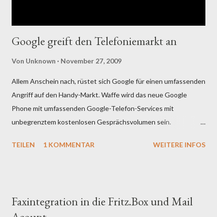
positive: Die negativen Punkte sollen auch noch erwähnt
werden. S...
Google greift den Telefoniemarkt an
Von
Unknown
November 27, 2009
Allem Anschein nach, rüstet sich Google für einen umfassenden
Angriff auf den Handy-Markt. Waffe wird das neue Google
Phone mit umfassenden Google-Telefon-Services mit
unbegrenztem kostenlosen Gesprächsvolumen sein.
Konsequenterweise wird dabei konsequent auf VOIP und
TEILEN
1 KOMMENTAR
WEITERE INFOS
damit auf den IP basierendem Datenverkehr gebaut werden.
Damit schließen sich kurzfristig europäische Lösungen aus,
wobei doch zu bedenken ist, daß auch dieser Markt stark im
Umbruch ist. Man stelle sich nur eine Zusammenarbeit mit 3 und
Faxintegration in die Fritz.Box und Mail
seinen Datendiensten vor! Der Markt ließe sich in dieser Weise
Acount
raschest verändern. Skype, Sprint, Vodaphone und wie sie alle