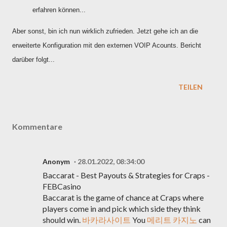
erfahren können...
Aber sonst, bin ich nun wirklich zufrieden. Jetzt gehe ich an die
erweiterte Konfiguration mit den externen VOIP Acounts. Bericht
darüber folgt...
TEILEN
Kommentare
Anonym
28.01.2022, 08:34:00
Baccarat - Best Payouts & Strategies for Craps -
FEBCasino
Baccarat is the game of chance at Craps where
players come in and pick which side they think
should win.
바카라사이트
You
메리트 카지노
can