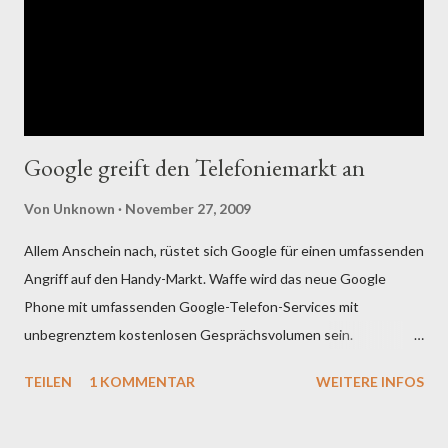
Weiterleitungsmöglichkeiten sowie ein Least Cost Router für
die ausgehenden Anrufe. Druckersharing über die Fritz.Box ist
ebenfalls sehr zufriedenstellend im Einsatz. Das war das
positive: Die negativen Punkte sollen auch noch erwähnt
werden. S...
Google greift den Telefoniemarkt an
Von
Unknown
November 27, 2009
Allem Anschein nach, rüstet sich Google für einen umfassenden
Angriff auf den Handy-Markt. Waffe wird das neue Google
Phone mit umfassenden Google-Telefon-Services mit
unbegrenztem kostenlosen Gesprächsvolumen sein.
Konsequenterweise wird dabei konsequent auf VOIP und
TEILEN
1 KOMMENTAR
WEITERE INFOS
damit auf den IP basierendem Datenverkehr gebaut werden.
Damit schließen sich kurzfristig europäische Lösungen aus,
wobei doch zu bedenken ist, daß auch dieser Markt stark im