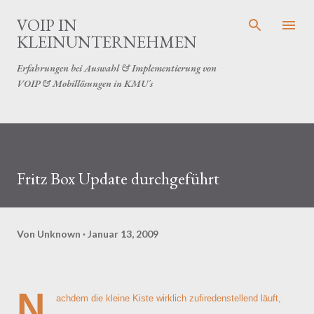
Direkt zum Hauptbereich
VOIP IN
KLEINUNTERNEHMEN
Erfahrungen bei Auswahl & Implementierung von
VOIP & Mobillösungen in KMU´s
Fritz Box Update durchgeführt
Von
Unknown
Januar 13, 2009
N
achdem die kleine Kiste wirklich zufiredenstellend läuft,