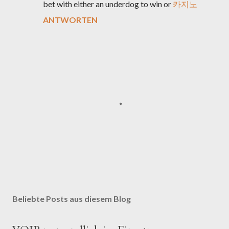
bet with either an underdog to win or
카지노
ANTWORTEN
K
o
m
Beliebte Posts aus diesem Blog
m
e