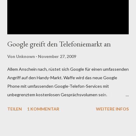
die ausgehenden Anrufe. Druckersharing über die Fritz.Box ist
ebenfalls sehr zufriedenstellend im Einsatz. Das war das
positive: Die negativen Punkte sollen auch noch erwähnt
werden. S...
Google greift den Telefoniemarkt an
Von
Unknown
November 27, 2009
Allem Anschein nach, rüstet sich Google für einen umfassenden
Angriff auf den Handy-Markt. Waffe wird das neue Google
Phone mit umfassenden Google-Telefon-Services mit
unbegrenztem kostenlosen Gesprächsvolumen sein.
Konsequenterweise wird dabei konsequent auf VOIP und
TEILEN
1 KOMMENTAR
WEITERE INFOS
damit auf den IP basierendem Datenverkehr gebaut werden.
Damit schließen sich kurzfristig europäische Lösungen aus,
wobei doch zu bedenken ist, daß auch dieser Markt stark im