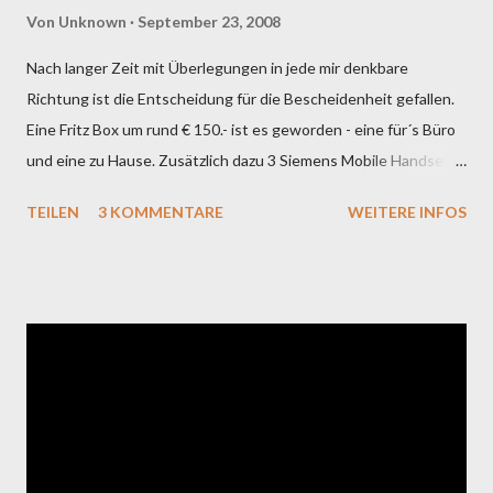
Von
Unknown
September 23, 2008
Nach langer Zeit mit Überlegungen in jede mir denkbare
Richtung ist die Entscheidung für die Bescheidenheit gefallen.
Eine Fritz Box um rund € 150.- ist es geworden - eine für´s Büro
und eine zu Hause. Zusätzlich dazu 3 Siemens Mobile Handsets
und die VOIP Integration von A1 mittels der
TEILEN
3 KOMMENTARE
WEITERE INFOS
Mobiltelefonnummer. Der Übergang zu anderen SIP Anbietern
ist mittels SIP Gate Acount vorbereitet. Ich denke, das ist einer
der günstigsten Wege SIP für Klein und Mittelunternehmen mit
verschiedenen Standorten sicherzustellen. So bin ich mit einer
einheitlichen Nummer multimedial erreichbar. Handy, Festnetz,
Laptop unterwegs und im Büro stationär mit einer zentralen
Datenbank für alle Anrufe - egal ob ein- wie auch ausgehend.
Beliebig viele Anrufbeantworter und
Weiterleitungsmöglichkeiten sowie ein Least Cost Router für